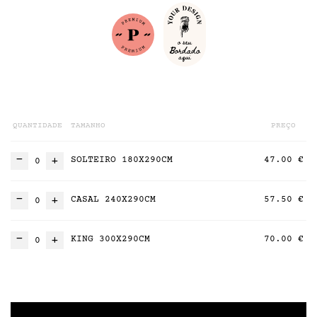
QUANTIDADE
TAMANHO
PREÇO
SOLTEIRO 180X290CM
47.00 €
CASAL 240X290CM
57.50 €
KING 300X290CM
70.00 €
Os bordados são um pormenor elegante e diferenciador.
Não paga mais por isso!